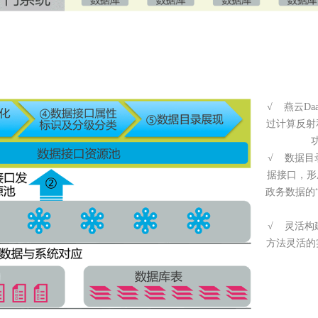
√ 燕云D
过计算反射
√ 数据目
据接口，形
政务数据的
√ 灵活构
方法灵活的