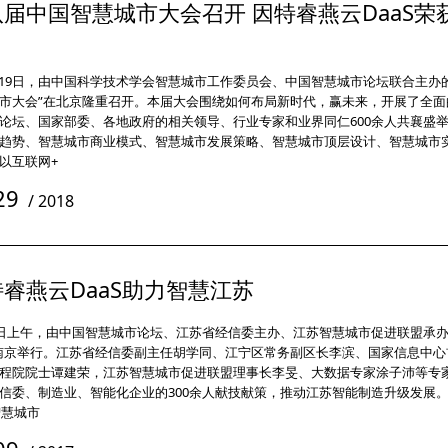
届中国智慧城市大会召开 因特睿燕云DaaS荣获
8-19日，由中国科学技术学会智慧城市工作委员会、中国智慧城市论坛联合主办的“
市大会”在北京隆重召开。本届大会围绕如何布局新时代，赢未来，开展了全面
论坛、国家部委、各地政府的相关领导、行业专家和业界同仁600余人共襄盛
趋势、智慧城市商业模式、智慧城市发展策略、智慧城市顶层设计、智慧城市
以互联网+
29
/
2018
睿燕云DaaS助力智慧江苏
6日上午，由中国智慧城市论坛、江苏省经信委主办、江苏智慧城市促进联盟承办
南京举行。江苏省经信委副主任胡学同、江宁区常务副区长李滨、国家信息中心
程院院士谭建荣，江苏智慧城市促进联盟理事长李旻、大数据专家涂子沛等专
信委、制造业、智能化企业的300余人献技献策，推动江苏智能制造升级发展。 
智慧城市