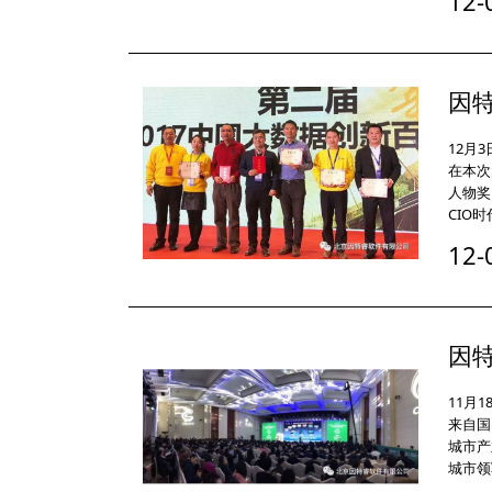
12-
因
12月
在本次
人物奖
CIO
12-
因特
11月
来自国
城市产
城市领