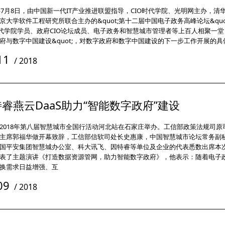
8年7月8日，由中国新一代IT产业推进联盟指导，CIO时代学院、光明网主办，
京大学软件工程研究所联合主办的&quot;第十二届中国电子政务高峰论坛&quo
时代学院学员、政府CIO论坛成员、电子政务和智慧城市管理者等上百人相聚一堂，围
府与数字中国建设&quot;，对数字政府和数字中国建设的下一步工作开展的具
11
/
2018
睿燕云DaaS助力“智能数字政府”建设
2018年第八届智慧城市全国行活动河北站在石家庄举办。工信部政策法规司原
主席郭福华做开幕致辞，工信部信软司处长史惠康，中国智慧城市论坛常务副
国平安集团智慧城办公室、科大讯飞、因特睿等单位及企业的代表悉数出席本
表了主题演讲《打造数据资源管网，助力智能数字政府》，他表示：随着电子
换需求日益增强、互
09
/
2018